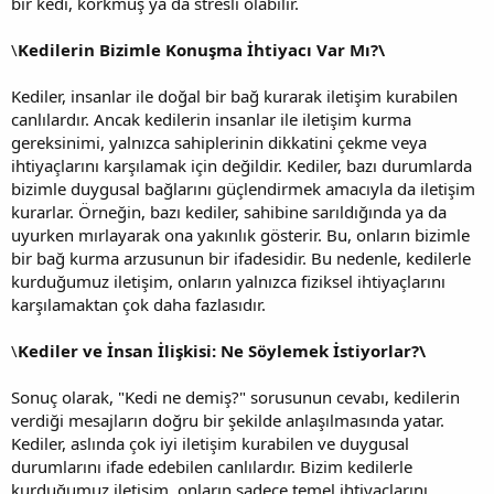
bir kedi, korkmuş ya da stresli olabilir.
\
Kedilerin Bizimle Konuşma İhtiyacı Var Mı?\
Kediler, insanlar ile doğal bir bağ kurarak iletişim kurabilen
canlılardır. Ancak kedilerin insanlar ile iletişim kurma
gereksinimi, yalnızca sahiplerinin dikkatini çekme veya
ihtiyaçlarını karşılamak için değildir. Kediler, bazı durumlarda
bizimle duygusal bağlarını güçlendirmek amacıyla da iletişim
kurarlar. Örneğin, bazı kediler, sahibine sarıldığında ya da
uyurken mırlayarak ona yakınlık gösterir. Bu, onların bizimle
bir bağ kurma arzusunun bir ifadesidir. Bu nedenle, kedilerle
kurduğumuz iletişim, onların yalnızca fiziksel ihtiyaçlarını
karşılamaktan çok daha fazlasıdır.
\
Kediler ve İnsan İlişkisi: Ne Söylemek İstiyorlar?\
Sonuç olarak, "Kedi ne demiş?" sorusunun cevabı, kedilerin
verdiği mesajların doğru bir şekilde anlaşılmasında yatar.
Kediler, aslında çok iyi iletişim kurabilen ve duygusal
durumlarını ifade edebilen canlılardır. Bizim kedilerle
kurduğumuz iletişim, onların sadece temel ihtiyaçlarını