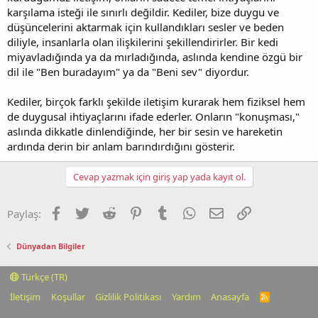
karşılama isteği ile sınırlı değildir. Kediler, bize duygu ve
düşüncelerini aktarmak için kullandıkları sesler ve beden
diliyle, insanlarla olan ilişkilerini şekillendirirler. Bir kedi
miyavladığında ya da mırladığında, aslında kendine özgü bir
dil ile "Ben buradayım" ya da "Beni sev" diyordur.
Kediler, birçok farklı şekilde iletişim kurarak hem fiziksel hem
de duygusal ihtiyaçlarını ifade ederler. Onların "konuşması,"
aslında dikkatle dinlendiğinde, her bir sesin ve hareketin
ardında derin bir anlam barındırdığını gösterir.
Cevap yazmak için giriş yap yada kayıt ol.
Facebook
Twitter
Reddit
Pinterest
Tumblr
WhatsApp
E-posta
Link
Paylaş:
Dünyadan Bilgiler
Türkçe (TR)
İletişim
Koşullar
Gizlilik Politikası
Yardım
Anasayfa
R
S
S