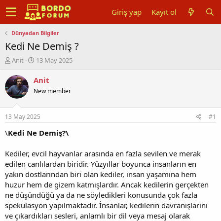
Giriş yap
Kayıt ol
Dünyadan Bilgiler
Kedi Ne Demiş ?
K
B
Anit
13 May 2025
o
a
n
ş
Anit
u
l
New member
y
a
u
n
b
g
13 May 2025
#1
a
ı
ş
ç
\
Kedi Ne Demiş?\
l
t
a
a
Kediler, evcil hayvanlar arasında en fazla sevilen ve merak
t
r
edilen canlılardan biridir. Yüzyıllar boyunca insanların en
a
i
yakın dostlarından biri olan kediler, insan yaşamına hem
n
h
huzur hem de gizem katmışlardır. Ancak kedilerin gerçekten
i
ne düşündüğü ya da ne söyledikleri konusunda çok fazla
spekülasyon yapılmaktadır. İnsanlar, kedilerin davranışlarını
ve çıkardıkları sesleri, anlamlı bir dil veya mesaj olarak