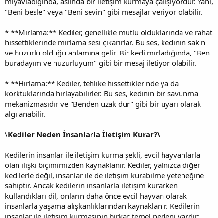
miyavladığında, aslında bir iletişim kurmaya çalışıyordur. Yani,
"Beni besle" veya "Beni sevin" gibi mesajlar veriyor olabilir.
* **Mırlama:** Kediler, genellikle mutlu olduklarında ve rahat
hissettiklerinde mırlama sesi çıkarırlar. Bu ses, kedinin sakin
ve huzurlu olduğu anlamına gelir. Bir kedi mırladığında, "Ben
buradayım ve huzurluyum" gibi bir mesaj iletiyor olabilir.
* **Hırlama:** Kediler, tehlike hissettiklerinde ya da
korktuklarında hırlayabilirler. Bu ses, kedinin bir savunma
mekanizmasıdır ve "Benden uzak dur" gibi bir uyarı olarak
algılanabilir.
\
Kediler Neden İnsanlarla İletişim Kurar?\
Kedilerin insanlar ile iletişim kurma şekli, evcil hayvanlarla
olan ilişki biçimimizden kaynaklanır. Kediler, yalnızca diğer
kedilerle değil, insanlar ile de iletişim kurabilme yeteneğine
sahiptir. Ancak kedilerin insanlarla iletişim kurarken
kullandıkları dil, onların daha önce evcil hayvan olarak
insanlarla yaşama alışkanlıklarından kaynaklanır. Kedilerin
insanlar ile iletişim kurmasının birkaç temel nedeni vardır: