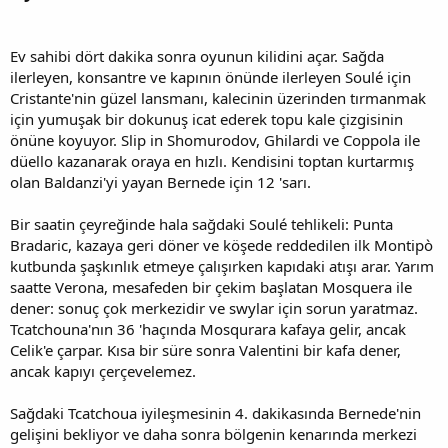
Ev sahibi dört dakika sonra oyunun kilidini açar. Sağda
ilerleyen, konsantre ve kapının önünde ilerleyen Soulé için
Cristante'nin güzel lansmanı, kalecinin üzerinden tırmanmak
için yumuşak bir dokunuş icat ederek topu kale çizgisinin
önüne koyuyor. Slip in Shomurodov, Ghilardi ve Coppola ile
düello kazanarak oraya en hızlı. Kendisini toptan kurtarmış
olan Baldanzi'yi yayan Bernede için 12 'sarı.
Bir saatin çeyreğinde hala sağdaki Soulé tehlikeli: Punta
Bradaric, kazaya geri döner ve köşede reddedilen ilk Montipò
kutbunda şaşkınlık etmeye çalışırken kapıdaki atışı arar. Yarım
saatte Verona, mesafeden bir çekim başlatan Mosquera ile
dener: sonuç çok merkezidir ve swylar için sorun yaratmaz.
Tcatchouna'nın 36 'haçında Mosqurara kafaya gelir, ancak
Celik'e çarpar. Kısa bir süre sonra Valentini bir kafa dener,
ancak kapıyı çerçevelemez.
Sağdaki Tcatchoua iyileşmesinin 4. dakikasında Bernede'nin
gelişini bekliyor ve daha sonra bölgenin kenarında merkezi