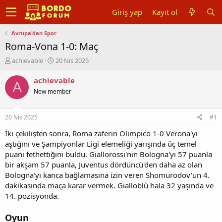
Giriş yap
Kayıt ol
Avrupa'dan Spor
Roma-Vona 1-0: Maç
K
B
achievable
20 Nis 2025
o
a
n
ş
achievable
A
u
l
New member
y
a
u
n
b
g
20 Nis 2025
#1
a
ı
ş
ç
İki çekilişten sonra, Roma zaferin Olimpico 1-0 Verona'yı
l
t
aştığını ve Şampiyonlar Ligi elemeliği yarışında üç temel
a
a
puanı fethettiğini buldu. Giallorossi'nin Bologna'yı 57 puanla
t
r
bir akşam 57 puanla, Juventus dördüncü'den daha az olan
a
i
Bologna'yı kanca bağlamasına izin veren Shomurodov'un 4.
n
h
dakikasında maça karar vermek. Gialloblù hala 32 yaşında ve
i
14. pozisyonda.
Oyun