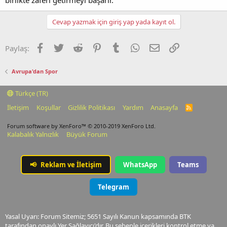
Cevap yazmak için giriş yap yada kayıt ol.
Facebook
Twitter
Reddit
Pinterest
Tumblr
WhatsApp
E-posta
Link
Paylaş:
Avrupa'dan Spor
Türkçe (TR)
İletişim
Koşullar
Gizlilik Politikası
Yardım
Anasayfa
R
S
S
Forum software by XenForo™
© 2010-2019 XenForo Ltd.
Kalabalık Yalnızlık
Büyük Forum
📢
Reklam ve İletişim
WhatsApp
Teams
Telegram
Yasal Uyarı: Forum Sitemiz; 5651 Sayılı Kanun kapsamında BTK
tarafından onaylı Yer Sağlayıcı'dır. Bu sebeple içerikleri kontrol etme ya