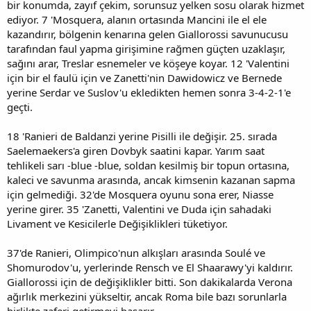
bir konumda, zayıf çekim, sorunsuz yelken sosu olarak hizmet
ediyor. 7 'Mosquera, alanın ortasında Mancini ile el ele
kazandırır, bölgenin kenarına gelen Giallorossi savunucusu
tarafından faul yapma girişimine rağmen güçten uzaklaşır,
sağını arar, Treslar esnemeler ve köşeye koyar. 12 'Valentini
için bir el faulü için ve Zanetti'nin Dawidowicz ve Bernede
yerine Serdar ve Suslov'u ekledikten hemen sonra 3-4-2-1'e
geçti.
18 'Ranieri de Baldanzi yerine Pisilli ile değişir. 25. sırada
Saelemaekers'a giren Dovbyk saatini kapar. Yarım saat
tehlikeli sarı -blue -blue, soldan kesilmiş bir topun ortasına,
kaleci ve savunma arasında, ancak kimsenin kazanan sapma
için gelmediği. 32'de Mosquera oyunu sona erer, Niasse
yerine girer. 35 'Zanetti, Valentini ve Duda için sahadaki
Livament ve Kesicilerle Değişiklikleri tüketiyor.
37'de Ranieri, Olimpico'nun alkışları arasında Soulé ve
Shomurodov'u, yerlerinde Rensch ve El Shaarawy'yi kaldırır.
Giallorossi için de değişiklikler bitti. Son dakikalarda Verona
ağırlık merkezini yükseltir, ancak Roma bile bazı sorunlarla
birlikte zaferi getirmeyi başarır.