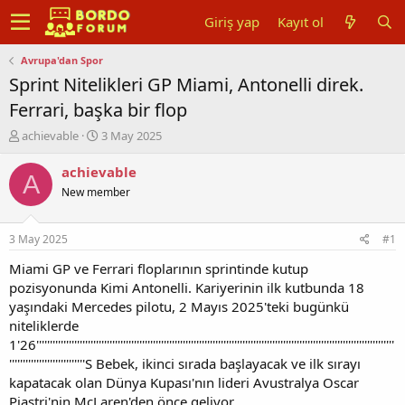
Giriş yap
Kayıt ol
Avrupa'dan Spor
Sprint Nitelikleri GP Miami, Antonelli direk.
Ferrari, başka bir flop
K
B
achievable
3 May 2025
o
a
n
ş
achievable
A
u
l
New member
y
a
u
n
b
g
3 May 2025
#1
a
ı
ş
ç
Miami GP ve Ferrari floplarının sprintinde kutup
l
t
pozisyonunda Kimi Antonelli. Kariyerinin ilk kutbunda 18
a
a
yaşındaki Mercedes pilotu, 2 Mayıs 2025'teki bugünkü
t
r
niteliklerde
a
i
1'26''''''''''''''''''''''''''''''''''''''''''''''''''''''''''''''''''''''''''''''''''''''''''''''''''''''''''''''''''''''''''''''''''''
n
h
''''''''''''''''''''''''''''S Bebek, ikinci sırada başlayacak ve ilk sırayı
i
kapatacak olan Dünya Kupası'nın lideri Avustralya Oscar
Piastri'nin McLaren'den önce geliyor.