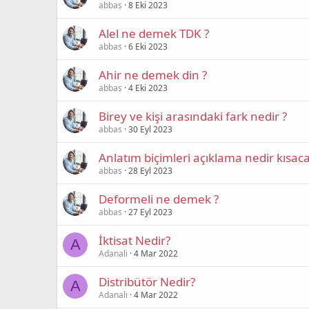
abbas
8 Eki 2023
Alel ne demek TDK ?
abbas
6 Eki 2023
Ahir ne demek din ?
abbas
4 Eki 2023
Birey ve kişi arasındaki fark nedir ?
abbas
30 Eyl 2023
Anlatım biçimleri açıklama nedir kısaca
abbas
28 Eyl 2023
Deformeli ne demek ?
abbas
27 Eyl 2023
İktisat Nedir?
A
Adanali
4 Mar 2022
Distribütör Nedir?
A
Adanali
4 Mar 2022