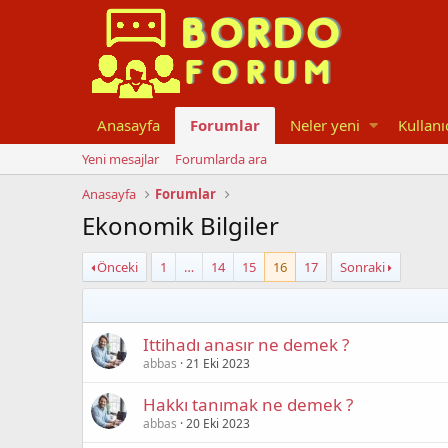
Anasayfa
Forumlar
Neler yeni
Kullanı
Yeni mesajlar
Forumlarda ara
Anasayfa
Forumlar
Ekonomik Bilgiler
Önceki
1
…
14
15
16
17
Sonraki
Ittihadı anasır ne demek ?
abbas
21 Eki 2023
Hakkı tanımak ne demek ?
abbas
20 Eki 2023