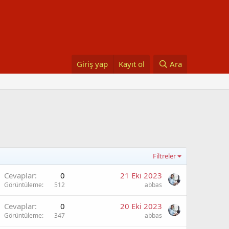
Giriş yap
Kayıt ol
Ara
Filtreler
Cevaplar
0
21 Eki 2023
Görüntüleme
512
abbas
Cevaplar
0
20 Eki 2023
Görüntüleme
347
abbas