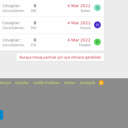
Cevaplar
0
4 Mar 2022
B
Görüntüleme
789
Bakec
Cevaplar
0
4 Mar 2022
H
Görüntüleme
760
Hasan
Cevaplar
0
4 Mar 2022
F
Görüntüleme
735
Felaket
Buraya mesaj yazmak için üye olmanız gereklidir.
İletişim
Koşullar
Gizlilik Politikası
Yardım
Anasayfa
R
S
S