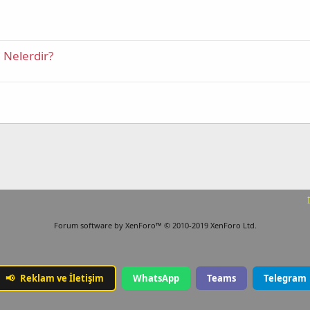
i Nelerdir?
Forum software by XenForo™
© 2010-2019 XenForo Ltd.
📢
Reklam ve İletişim
WhatsApp
Teams
Telegram