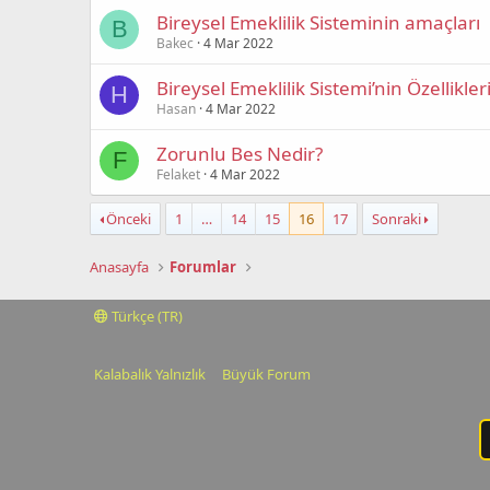
Bireysel Emeklilik Sisteminin amaçları
B
Bakec
4 Mar 2022
Bireysel Emeklilik Sistemi’nin Özellikler
H
Hasan
4 Mar 2022
Zorunlu Bes Nedir?
F
Felaket
4 Mar 2022
Önceki
1
…
14
15
16
17
Sonraki
Anasayfa
Forumlar
Türkçe (TR)
Kalabalık Yalnızlık
Büyük Forum