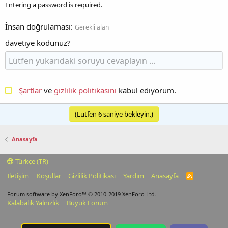
Entering a password is required.
İnsan doğrulaması
Gerekli alan
davetıye kodunuz?
Şartlar
ve
gizlilik politikasını
kabul ediyorum.
(Lütfen
6
saniye bekleyin.)
Anasayfa
Türkçe (TR)
İletişim
Koşullar
Gizlilik Politikası
Yardım
Anasayfa
R
S
S
Forum software by XenForo™
© 2010-2019 XenForo Ltd.
Kalabalık Yalnızlık
Büyük Forum