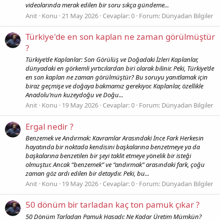
videolarında merak edilen bir soru sıkça gündeme...
Anit
Konu
21 May 2026
Cevaplar: 0
Forum:
Dünyadan Bilgiler
Türkiye'de en son kaplan ne zaman görülmüştür
?
Türkiye’de Kaplanlar: Son Görülüş ve Doğadaki İzleri Kaplanlar,
dünyadaki en görkemli yırtıcılardan biri olarak bilinir. Peki, Türkiye’de
en son kaplan ne zaman görülmüştür? Bu soruyu yanıtlamak için
biraz geçmişe ve doğaya bakmamız gerekiyor. Kaplanlar, özellikle
Anadolu’nun kuzeydoğu ve Doğu...
Anit
Konu
19 May 2026
Cevaplar: 0
Forum:
Dünyadan Bilgiler
Ergal nedir ?
Benzemek ve Andırmak: Kavramlar Arasındaki İnce Fark Herkesin
hayatında bir noktada kendisini başkalarına benzetmeye ya da
başkalarına benzetilen bir şeyi taklit etmeye yönelik bir isteği
olmuştur. Ancak “benzemek” ve “andırmak” arasındaki fark, çoğu
zaman göz ardı edilen bir detaydır. Peki, bu...
Anit
Konu
19 May 2026
Cevaplar: 0
Forum:
Dünyadan Bilgiler
50 dönüm bir tarladan kaç ton pamuk çıkar ?
50 Dönüm Tarladan Pamuk Hasadı: Ne Kadar Üretim Mümkün?