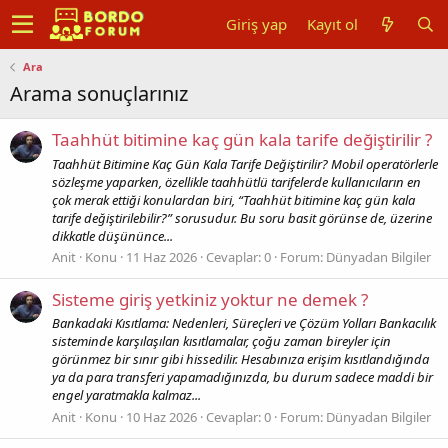
Giriş yap
Kayıt ol
Ara
Arama sonuçlarınız
Taahhüt bitimine kaç gün kala tarife değiştirilir ?
Taahhüt Bitimine Kaç Gün Kala Tarife Değiştirilir? Mobil operatörlerle
sözleşme yaparken, özellikle taahhütlü tarifelerde kullanıcıların en
çok merak ettiği konulardan biri, “Taahhüt bitimine kaç gün kala
tarife değiştirilebilir?” sorusudur. Bu soru basit görünse de, üzerine
dikkatle düşününce...
Anit
Konu
11 Haz 2026
Cevaplar: 0
Forum:
Dünyadan Bilgiler
Sisteme giriş yetkiniz yoktur ne demek ?
Bankadaki Kısıtlama: Nedenleri, Süreçleri ve Çözüm Yolları Bankacılık
sisteminde karşılaşılan kısıtlamalar, çoğu zaman bireyler için
görünmez bir sınır gibi hissedilir. Hesabınıza erişim kısıtlandığında
ya da para transferi yapamadığınızda, bu durum sadece maddi bir
engel yaratmakla kalmaz...
Anit
Konu
10 Haz 2026
Cevaplar: 0
Forum:
Dünyadan Bilgiler