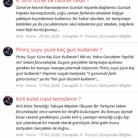
4. sınıf öznel ve nesnel nedir ?
Öznel ve Nesnel Kavramlarının Günlük Yaşamla Bağlantısı Günlük
hayatın karmaşasında, çoğu zaman farkında olmadan bilgiye
yaklaşım biçimlerimizi kullanırız. Bir haber okurken, bir tartışmaya
katılırken ya da çocuklarımızın okul ödevlerine göz atarken, bilgilerle
nasıl ilişki kurduğumuz...
Anit
Konu
20 Nis 2026
Cevaplar: 0
Forum:
Dünyadan Bilgiler
Pirinç suyu yüze kaç gün kullanılır ?
Pirinç Suyu Yüze Kaç Gün Kullanılır? Mit mi, Yoksa Gerçekten Faydalı
mı? Selam forumdaşlar, bugün gerçekten tartışmaya açılması
gereken bir konuyu masaya yatırmak istiyorum: Pirinç suyu yüze kaç
gün kullanılır? Hepimiz sosyal medyada “3 gününde farkı
görürsünüz” ya da “her gün düzenli kullanın”...
Anit
Konu
17 Nis 2026
Cevaplar: 0
Forum:
Dünyadan Bilgiler
Kirli külot nasıl temizlenir ?
Kirli Külot Temizliği: Tabuya Meydan Okuyan Bir Tartışma Selam
forumdaşlar, önce samimi bir itirafta bulunayım: Bu konuyu açmak
biraz cesaret gerektiriyor, çünkü kirli iç çamaşırı temizliği çoğu kişi
için utanılacak bir mesele olarak görülüyor. Ama gelin bunu
tartışalım: Gerçekten de doğru...
Anit
Konu
13 Nis 2026
Cevaplar: 0
Forum:
Dünyadan Bilgiler