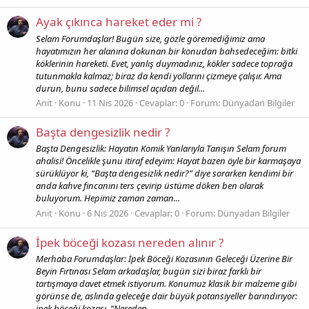
Ayak çıkınca hareket eder mi ?
Selam Forumdaşlar! Bugün size, gözle göremediğimiz ama
hayatımızın her alanına dokunan bir konudan bahsedeceğim: bitki
köklerinin hareketi. Evet, yanlış duymadınız, kökler sadece toprağa
tutunmakla kalmaz; biraz da kendi yollarını çizmeye çalışır. Ama
durun, bunu sadece bilimsel açıdan değil...
Anit
Konu
11 Nis 2026
Cevaplar: 0
Forum:
Dünyadan Bilgiler
Başta dengesizlik nedir ?
Başta Dengesizlik: Hayatın Komik Yanlarıyla Tanışın Selam forum
ahalisi! Öncelikle şunu itiraf edeyim: Hayat bazen öyle bir karmaşaya
sürüklüyor ki, “Başta dengesizlik nedir?” diye sorarken kendimi bir
anda kahve fincanını ters çevirip üstüme döken ben olarak
buluyorum. Hepimiz zaman zaman...
Anit
Konu
6 Nis 2026
Cevaplar: 0
Forum:
Dünyadan Bilgiler
İpek böceği kozası nereden alınır ?
Merhaba Forumdaşlar: İpek Böceği Kozasının Geleceği Üzerine Bir
Beyin Fırtınası Selam arkadaşlar, bugün sizi biraz farklı bir
tartışmaya davet etmek istiyorum. Konumuz klasik bir malzeme gibi
görünse de, aslında geleceğe dair büyük potansiyeller barındırıyor:
ipek böceği kozası. “Nereden...