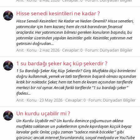
Anit
Konu
8 Haz 2026
Cevaplar: 0
Forum:
Dünyadan Bilgiler
Hisse senedi kesintileri ne kadar ?
Hisse Senedi Kesintileri: Ne Kadar ve Neden Önemli? Hisse senetleri,
yatırımcılar için hem kazanç hem de risk barındıran finansal
araçlardır. Her yatırımcının bilmesi gereken konuların başında, bu
yatırımlar üzerinden yapılan kesintiler gelir. Kesintiler, yatırımın net
getirisini doğrudan...
Anit
Konu
2 Haz 2026
Cevaplar: 0
Forum:
Dünyadan Bilgiler
1 su bardağı şeker kaç küp şekerdir ?
1 Su Bardağı Şeker Kaç Küp Şekerdir? Giriş Mutfakta ölçü birimlerini
doğru kullanmak, yemek ve tatlı tariflerinin başarılı olması açısından
kritik bir noktadır. Şeker, hem tat hem de kıvam açısından tariflerde
merkezi bir rol oynar. Ancak farklı tariflerde “1 su bardağı şeker”
ifadesi...
Anit
Konu
23 May 2026
Cevaplar: 0
Forum:
Dünyadan Bilgiler
Un kurdu uçabilir mi ?
Un Kurdu Uçabilir mi? Un kurdu denince çoğumuzun aklına
mutfakta saklanan un paketlerinin içinde kıpırdayan küçük beyaz
larvalar gelir. Onlar, çoğu zaman “sadece minik böcekler” gibi
görünür; ancak internet forumlarında, sosyal medyada ve YouTube