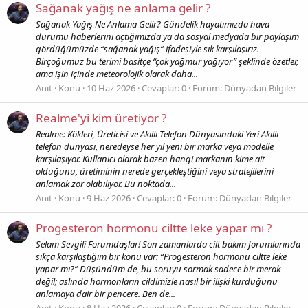
Sağanak yağış ne anlama gelir ?
Sağanak Yağış Ne Anlama Gelir? Gündelik hayatımızda hava
durumu haberlerini açtığımızda ya da sosyal medyada bir paylaşım
gördüğümüzde “sağanak yağış” ifadesiyle sık karşılaşırız.
Birçoğumuz bu terimi basitçe “çok yağmur yağıyor” şeklinde özetler,
ama işin içinde meteorolojik olarak daha...
Anit
Konu
10 Haz 2026
Cevaplar: 0
Forum:
Dünyadan Bilgiler
Realme'yi kim üretiyor ?
Realme: Kökleri, Üreticisi ve Akıllı Telefon Dünyasındaki Yeri Akıllı
telefon dünyası, neredeyse her yıl yeni bir marka veya modelle
karşılaşıyor. Kullanıcı olarak bazen hangi markanın kime ait
olduğunu, üretiminin nerede gerçekleştiğini veya stratejilerini
anlamak zor olabiliyor. Bu noktada...
Anit
Konu
9 Haz 2026
Cevaplar: 0
Forum:
Dünyadan Bilgiler
Progesteron hormonu ciltte leke yapar mı ?
Selam Sevgili Forumdaşlar! Son zamanlarda cilt bakım forumlarında
sıkça karşılaştığım bir konu var: “Progesteron hormonu ciltte leke
yapar mı?” Düşündüm de, bu soruyu sormak sadece bir merak
değil; aslında hormonların cildimizle nasıl bir ilişki kurduğunu
anlamaya dair bir pencere. Ben de...