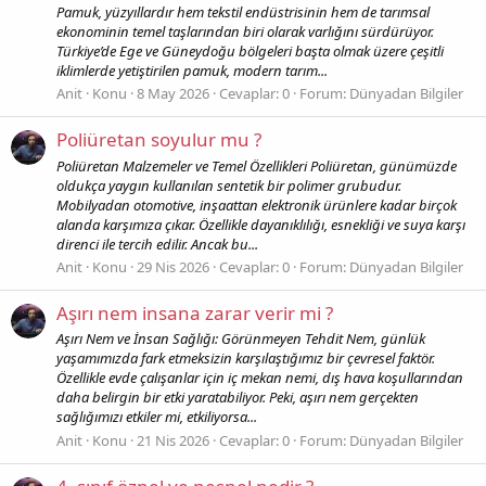
Pamuk, yüzyıllardır hem tekstil endüstrisinin hem de tarımsal
ekonominin temel taşlarından biri olarak varlığını sürdürüyor.
Türkiye’de Ege ve Güneydoğu bölgeleri başta olmak üzere çeşitli
iklimlerde yetiştirilen pamuk, modern tarım...
Anit
Konu
8 May 2026
Cevaplar: 0
Forum:
Dünyadan Bilgiler
Poliüretan soyulur mu ?
Poliüretan Malzemeler ve Temel Özellikleri Poliüretan, günümüzde
oldukça yaygın kullanılan sentetik bir polimer grubudur.
Mobilyadan otomotive, inşaattan elektronik ürünlere kadar birçok
alanda karşımıza çıkar. Özellikle dayanıklılığı, esnekliği ve suya karşı
direnci ile tercih edilir. Ancak bu...
Anit
Konu
29 Nis 2026
Cevaplar: 0
Forum:
Dünyadan Bilgiler
Aşırı nem insana zarar verir mi ?
Aşırı Nem ve İnsan Sağlığı: Görünmeyen Tehdit Nem, günlük
yaşamımızda fark etmeksizin karşılaştığımız bir çevresel faktör.
Özellikle evde çalışanlar için iç mekan nemi, dış hava koşullarından
daha belirgin bir etki yaratabiliyor. Peki, aşırı nem gerçekten
sağlığımızı etkiler mi, etkiliyorsa...
Anit
Konu
21 Nis 2026
Cevaplar: 0
Forum:
Dünyadan Bilgiler