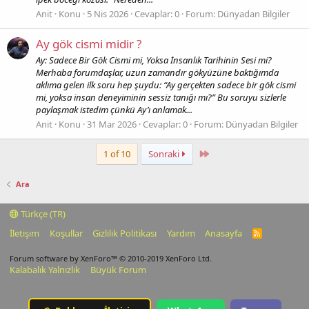
Anit
Konu
5 Nis 2026
Cevaplar: 0
Forum:
Dünyadan Bilgiler
Ay gök cismi midir ?
Ay: Sadece Bir Gök Cismi mi, Yoksa İnsanlık Tarihinin Sesi mi?
Merhaba forumdaşlar, uzun zamandır gökyüzüne baktığımda
aklıma gelen ilk soru hep şuydu: “Ay gerçekten sadece bir gök cismi
mi, yoksa insan deneyiminin sessiz tanığı mı?” Bu soruyu sizlerle
paylaşmak istedim çünkü Ay’ı anlamak...
Anit
Konu
31 Mar 2026
Cevaplar: 0
Forum:
Dünyadan Bilgiler
Last
1 of 10
Sonraki
Ara
Türkçe (TR)
İletişim
Koşullar
Gizlilik Politikası
Yardım
Anasayfa
R
S
S
Forum software by XenForo™
© 2010-2019 XenForo Ltd.
Kalabalık Yalnızlık
Büyük Forum