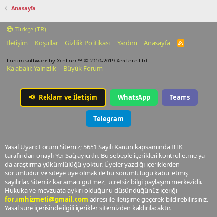
Anasayfa
Türkçe (TR)
İletişim
Koşullar
Gizlilik Politikası
Yardım
Anasayfa
R
S
S
Forum software by XenForo™
© 2010-2019 XenForo Ltd.
Kalabalık Yalnızlık
Büyük Forum
📢
Reklam ve İletişim
WhatsApp
Teams
Telegram
Yasal Uyarı: Forum Sitemiz; 5651 Sayılı Kanun kapsamında BTK
tarafından onaylı Yer Sağlayıcı'dır. Bu sebeple içerikleri kontrol etme ya
da araştırma yükümlülüğü yoktur. Üyeler yazdığı içeriklerden
sorumludur ve siteye üye olmak ile bu sorumluluğu kabul etmiş
sayılırlar. Sitemiz kar amacı gütmez, ücretsiz bilgi paylaşım merkezidir.
Hukuka ve mevzuata aykırı olduğunu düşündüğünüz içeriği
forumhizmeti@gmail.com
adresi ile iletişime geçerek bildirebilirsiniz.
Yasal süre içerisinde ilgili içerikler sitemizden kaldırılacaktır.