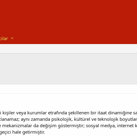
cılar
i kişiler veya kurumlar etrafında şekillenen bir itaat dinamiğine s
ıklanamaz; aynı zamanda psikolojik, kültürel ve teknolojik boyutla
ve mekanizmalar da değişim göstermiştir; sosyal medya, internet kül
ici hale getirmiştir.