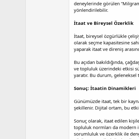
deneylerinde görülen “Milgram P
yönlendirilebilir.
İtaat ve Bireysel Özerklik
İtaat, bireysel özgürlükle çeliş
olarak seçme kapasitesine sahip
yaparak itaat ve direniş arasınd
Bu açıdan bakıldığında, çağdaş i
ve topluluk üzerindeki etkisi s
yaratır. Bu durum, geleneksel t
Sonuç: İtaatin Dinamikleri
Günümüzde itaat, tek bir kayna
şekillenir. Dijital ortam, bu etk
Sonuç olarak, itaat edilen kişi
topluluk normları da modern itaa
sorumluluk ve özerklik ile den