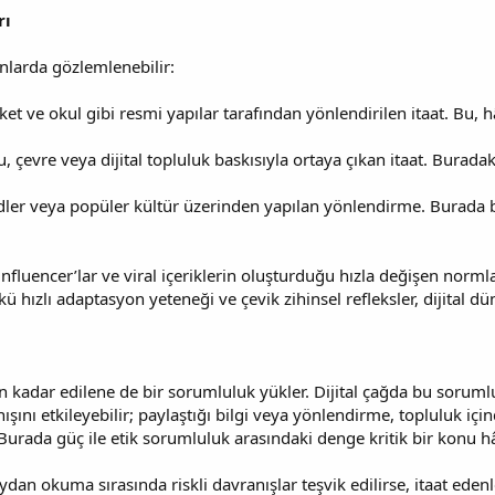
rı
nlarda gözlemlenebilir:
irket ve okul gibi resmi yapılar tarafından yönlendirilen itaat. Bu,
, çevre veya dijital topluluk baskısıyla ortaya çıkan itaat. Burada
dler veya popüler kültür üzerinden yapılan yönlendirme. Burada bir
 influencer’lar ve viral içeriklerin oluşturduğu hızla değişen norml
ü hızlı adaptasyon yeteneği ve çevik zihinsel refleksler, dijital dü
n kadar edilene de bir sorumluluk yükler. Dijital çağda bu sorumlul
ışını etkileyebilir; paylaştığı bilgi veya yönlendirme, topluluk i
. Burada güç ile etik sorumluluk arasındaki denge kritik bir konu hâ
dan okuma sırasında riskli davranışlar teşvik edilirse, itaat edenle