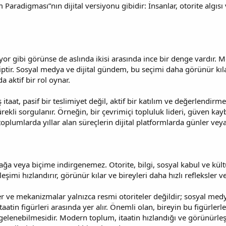
aradigması”nın dijital versiyonu gibidir: İnsanlar, otorite algısı
iyor gibi görünse de aslında ikisi arasında ince bir denge vardır. M
tir. Sosyal medya ve dijital gündem, bu seçimi daha görünür kılar.
a aktif bir rol oynar.
taat, pasif bir teslimiyet değil, aktif bir katılım ve değerlendirme 
ürekli sorgulanır. Örneğin, bir çevrimiçi topluluk lideri, güven kay
oplumlarda yıllar alan süreçlerin dijital platformlarda günler veya
ğa veya biçime indirgenemez. Otorite, bilgi, sosyal kabul ve kült
ileşimi hızlandırır, görünür kılar ve bireyleri daha hızlı refleksler 
ler ve mekanizmalar yalnızca resmi otoriteler değildir; sosyal med
tin figürleri arasında yer alır. Önemli olan, bireyin bu figürlerle 
gelenebilmesidir. Modern toplum, itaatin hızlandığı ve görünürleş