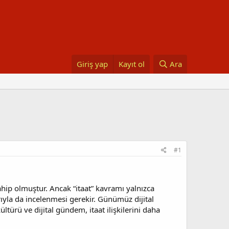
Giriş yap
Kayıt ol
Ara
#1
ahip olmuştur. Ancak “itaat” kavramı yalnızca
rıyla da incelenmesi gerekir. Günümüz dijital
türü ve dijital gündem, itaat ilişkilerini daha