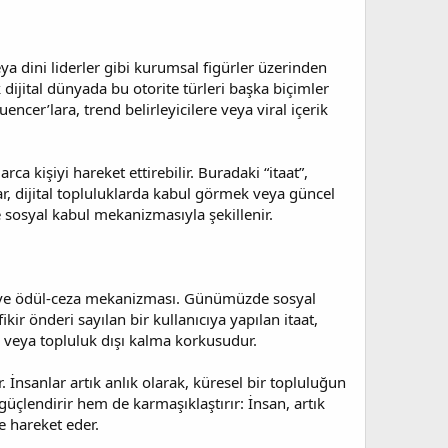
eya dini liderler gibi kurumsal figürler üzerinden
 dijital dünyada bu otorite türleri başka biçimler
ncer’lara, trend belirleyicilere veya viral içerik
 kişiyi hareket ettirebilir. Buradaki “itaat”,
lar, dijital topluluklarda kabul görmek veya güncel
 sosyal kabul mekanizmasıyla şekillenir.
nay ve ödül-ceza mekanizması. Günümüzde sosyal
kir önderi sayılan bir kullanıcıya yapılan itaat,
ik veya topluluk dışı kalma korkusudur.
r. İnsanlar artık anlık olarak, küresel bir topluluğun
güçlendirir hem de karmaşıklaştırır: İnsan, artık
 hareket eder.