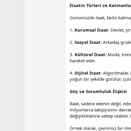
İtaatin Türleri ve Katmanla
Günümüzde itaat, farklı katma
1.
Kurumsal İtaat
: Devlet, ş
2.
Sosyal İtaat
: Arkadaş grubu
3.
Kültürel İtaat
: Moda, tren
hareket eder.
4.
Dijital İtaat
: Algoritmalar,
yoğun bir şekilde görülür; çünk
Güç ve Sorumluluk İlişkisi
İtaat, sadece edenin değil, ede
milyonlarca takipçisinin davran
değişikliklerine sebep olabilir
Örnek olarak, çevrimiçi bir mey