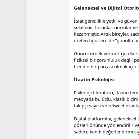
t
r
a
i
Geleneksel ve Dijital Otorit
n
h
i
İtaat genellikle yetki ve güven
şekillenir. İnsanlar, normlar v
kazanmıştır. Artık bireyler, sa
üreten figürlere de “gönüllü bi
Güncel örnek vermek gerekirse, 
fiziksel bir zorunluluk değil; 
trendin bir parçası olmak için
İtaatin Psikolojisi
Psikoloji literatürü, itaatin
medyada bu üçlü, klasik biçimler
takipçi sayısı ve retweet oranl
Dijital platformlar, geleneksel 
gözleri önünde yönlendirilir ve
sadece kendi değerlendirmesiy