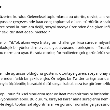
e
 üzerine kurulur. Geleneksel toplumlarda bu otorite, devlet, aile v
e yasalar çerçevesinde itaat eder, toplumsal düzeni sürdürür. Ancak
dece resmi kurumlara değil, sosyal medya üzerinden öne çıkan influe
r şekilde” itaat edebilmektedir.
bir TikTok akımı veya Instagram challenge’ı kısa sürede milyonlarca
psikolojik bir yönlendirme ve aidiyet arzusunun birleşimidir. İnsan
 bu normlara uyar. Burada otorite, formaliteden çok görünürlük ve
 temelinde üç unsur olduğunu gösterir: otoriteye güven, sosyal o
inden farklı bir şekilde işler. Örneğin, bir Twitter tartışmasında fi
arıyla ölçülebilir; buradaki ödül sosyal kabul, ceza ise görünmezl
toplumun fiziksel sınırlarını aşar ve itaat mekanizmasını hızlandırı
 yönlendirilebilir. Bu durum, bireysel karar alma süreçlerini hem 
le değil, toplumsal algoritmalar ve görünür normlar çerçevesinde