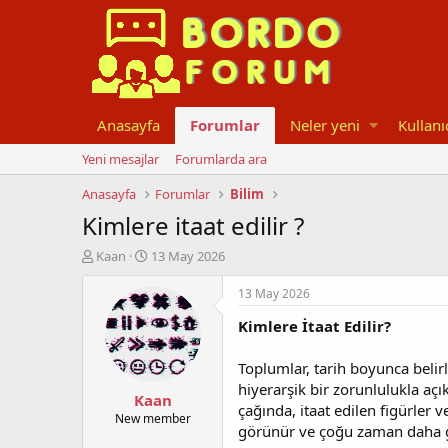
Anasayfa
Forumlar
Neler yeni
Kullanı
Yeni mesajlar
Forumlarda ara
Anasayfa
Forumlar
Bilim
Kimlere itaat edilir ?
K
B
Kaan
13 May 2026
o
a
n
ş
13 May 2026
u
l
Kimlere İtaat Edilir?
y
a
u
n
b
g
Toplumlar, tarih boyunca belirl
a
ı
hiyerarşik bir zorunlulukla aç
Kaan
ş
ç
çağında, itaat edilen figürler 
l
t
New member
görünür ve çoğu zaman daha geç
a
a